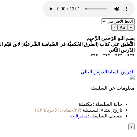
-
Aa
+
بسمِ اللهِ الرّحمنِ الرَّحيم
التَّعليق على كتاب (الطّرق الحُكميَّة في السّياسة الشَّرعيَّة) لابن قيّم الج
الدّرس الثّاني
*** *** *** ***
الدرس السابق
الدرس التالي
معلومات عن السلسلة
حالة السلسلة :
مكتملة
تاريخ إنشاء السلسلة :
٢٧/جمادى الآخرة/١٤٣٩
تصنيف السلسلة :
متفرقات
›