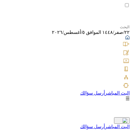
٢٢/صفر/١٤٤٨ الموافق ٥/أغسطس/٢٠٢٦
البث المباشر
أرسل سؤالك
☰
البث المباشر
أرسل سؤالك