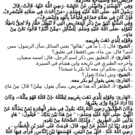
فَرَائِضِ اللَّهِ وَاسْتِبَاحَةِ مَحَارِمِهِ.
وَفِي "الْمُسْنَدِ" وَالسُّنَنِ عَنْ عَائِشَةَ -رَضِيَ اللَّهُ عَنْهَا- قَالَتْ: قَالَ
رَسُولُ اللَّهِ -صَلَّى اللَّهُ عَلَيْهِ وَسَلَّمَ-: «مَنْ أَحْدَثَ فِي صَلَاتِهِ فَلْيَنْصَرِفْ،
فَإِنْ كَانَ فِي صَلَاةِ جَمَاعَةٍ فَلْيَأْخُذْ بِأَنْفِهِ وَلْيَنْصَرِفْ».
وَفِي السُّنَّةِ كَثِيرٌ مِنْ ذِكْرِ الْمَعَارِيضِ الَّتِي لَا تُبْطِلُ حَقًّا، وَلَا تُحِقُّ بَاطِلًا
كَقَوْلِهِ -صَلَّى اللَّهُ عَلَيْهِ وَسَلَّمَ- لِلسَّائِلِ «مِمَّنْ أَنْتُمْ؟ قَالُوا: نَحْنُ مِنْ
مَاءٍ».
وَقَوْلِهِ لِلَّذِي ذَهَبَ بِغَرِيمِهِ.
- الشيخ:
قال، [...] ما هي "بقالوا" يعني السائل سأل الرسول: ممن
أنتم؟ قال: من ماء، بس [فقط] في تعليق؟
- القارئ:
لا، التعليق بس ذكر اسم الرجل، قال: اسمه سفيان،
وأخرجه الطبري في تاريخه وابن هشام في السيرة.
ما يكون بحكم أن معه أبا بكر يا شيخنا؟
- الشيخ:
وش [ماذا] تقول؟
- القارئ:
يعني يقول أبو بكر معه.
- الشيخ:
لا، الظاهر أنَّه هذا تعريض، يسأل يقول: مِمَّنْ؟ قَالَ: مِنْ مَاءٍ.
- القارئ:
وَقَوْلِهِ لِلَّذِي ذَهَبَ بِغَرِيمِهِ لِيَقْتُلَهُ «إنْ قَتَلَهُ فَهُوَ مِثْلُهُ»، وَكَانَ
إذَا أَرَادَ غَزْوَةً وَرَّى بِغَيْرِهَا.
وَكَانَ الصِّدِّيقُ -رَضِيَ اللَّهُ عَنْهُ- يَقُولُ فِي سَفَرِ الْهِجْرَةِ لِمَنْ يَسْأَلُهُ عَنْ
النَّبِيِّ -صَلَّى اللَّهُ عَلَيْهِ وَسَلَّمَ-: " مَنْ هَذَا بَيْنَ يَدَيْك " فَيَقُولُ: " هَادٍ
يَدُلُّنِي عَلَى الطَّرِيقِ ".
وَكَذَلِكَ الصَّحَابَةُ مِنْ بَعْدِهِ.
فَرَوَى زَيْدُ بْنُ أَسْلَمَ عَنْ أَبِيهِ، قَالَ: قَدِمَتْ عَلَى عُمَرَ بْنِ الْخَطَّابِ -
رَضِيَ اللَّهُ عَنْهُ - حُلَلٌ مِنْ الْيَمَنِ، فَقَسَمَهَا بَيْنَ النَّاسِ، فَرَأَى فِيهَا حُلَّةً