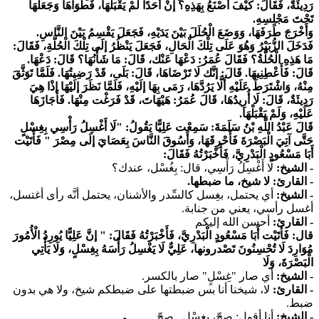
رَدِيئَةً، فَقَالَ: كَيْفَ أَصْنَعُ بِهَذِهِ؟ إنْ أَحَدًا لَمْ يَقْبَلْهَا، فَطَوَاهَا وَجَعَلَهَا
تَحْتَ مَجْلِسِهِ.
وَأَخْرَجَ طَرَفَهَا، وَوَضَعَ الْحُلَلَ بَيْنَ يَدَيْهِ، فَجَعَلَ يَقْسِمُ بَيْنَ النَّاسِ.
فَدَخَلَ الزُّبَيْرُ وَهُوَ عَلَى تِلْكَ الْحَالِ، فَجَعَلَ يَنْظُرُ إلَى تِلْكَ الْحُلَّةِ، فَقَالَ:
مَا هَذِهِ الْحُلَّةُ؟ فَقَالَ عُمَرُ: دَعْهَا عَنْك، قَالَ: مَا شَأْنُهَا؟ قَالَ: دَعْهَا.
قَالَ: فَأَعْطِنِيهَا.
قَالَ: إنَّك لَا تَرْضَاهَا، قَالَ: بَلَى، قَدْ رَضِيتُهَا.
فَلَمَّا تَوَثَّقَ
مِنْهُ، وَاشْتَرَطَ عَلَيْهِ أَلَّا يَرُدَّهَا، رَمَى بِهَا إلَيْهِ، فَلَمَّا نَظَرَ إلَيْهَا إذْا هِيَ
رَدِيئَةٌ، قَالَ: لَا أُرِيدُهَا، قَالَ عُمَرُ: هَيْهَاتَ، قَدْ فَرَغْت مِنْهَا.
فَأَجَازَهَا
عَلَيْهِ، وَلَمْ يَقْبَلْهَا.
قَالَ عَبْدُ اللَّهِ بْنُ سَلَمَةَ: سَمِعْت عَلِيًّا يَقُولُ: "لَا أَغْسِلُ رَأْسِي بِغِسْلٍ
حَتَّى آتِيَ الْبَصْرَةَ فَأَحْرِقَهَا، وَأَسُوقَ النَّاسَ بِعَصَايَ إلَى مِصْرَ " فَأَتَيْت
أَبَا مَسْعُودٍ الْبَدْرِيَّ، فَأَخْبَرْتُهُ فَقَالَ:
- الشيخ:
لَا أَغْسِلُ رَأْسِي، قال: بِغُسْل، عندك؟
- القارئ:
لا شيخ، ما ضبطها.
- الشيخ:
أي يحتمل، بغِسل كالسِّدر والأشنان، يحتمل أنَّه رأى أغتسل،
أغسل رأسي، يعني من جنابة.
- القارئ:
أحسن الله إليكم
قال: فَأَتَيْت أَبَا مَسْعُودٍ الْبَدْرِيَّ، فَأَخْبَرْتُهُ فَقَالَ: " إنَّ عَلِيًّا يُورِدُ الْأُمُورَ
مُوَارِدَ لَا تُحْسِنُونَ تَصْدرونها، عَلِيٌّ لَا يَغْسِلُ رَأْسَهُ بِغِسْلٍ، وَلَا يَأْتِي
الْبَصْرَةَ، وَلَا
- الشيخ:
أي صار "غِسْلٍ" صار بالكسر.
- القارئ:
لا، شيخنا أنا بس ضبطتها على ضبطكم شيخ، ولا هي بدون
ضبط.
- الشيخ:
أنا أقول: صحّ، بِغِسْلٍ.. صحّ.