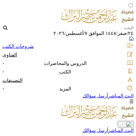
٢٤/صفر/١٤٤٨ الموافق ٧/أغسطس/٢٠٢٦
شروحات الكتب
الفتاوى
‹
الدروس والمحاضرات
‹
الكتب
التصنيفات
‹
المزيد
البث المباشر
أرسل سؤالك
☰
البث المباشر
أرسل سؤالك