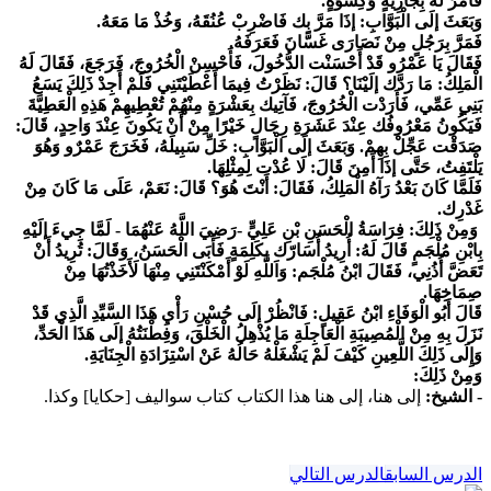
فأَمَرَ لَهُ بِجَارِيَةٍ وَكِسْوَةٍ.
وَبَعَثَ إلَى الْبَوَّابِ: إذَا مَرَّ بِك فَاضْرِبْ عُنُقَهُ، وَخُذْ مَا مَعَهُ.
فَمَرَّ بِرَجُلٍ مِنْ نَصَارَى غَسَّانَ فَعَرَفَهُ.
فَقَالَ يَا عَمْرُو قَدْ أَحْسَنْت الدُّخُولَ، فَأَحْسِنْ الْخُرُوجَ، فَرَجَعَ، فَقَالَ لَهُ
الْمَلِكُ: مَا رَدَّك إلَيْنَا؟ قَالَ: نَظَرْتُ فِيمَا أَعْطَيْتَنِي فَلَمْ أَجِدْ ذَلِكَ يَسَعُ
بَنِي عَمِّي، فَأَرَدْت الْخُرُوجَ، فَآتِيك بِعَشْرَةٍ مِنْهُمْ تُعْطِيهِمْ هَذِهِ الْعَطِيَّةَ
فَيَكُونُ مَعْرُوفُك عِنْدَ عَشَرَةِ رِجَالٍ خَيْرًا مِنْ أَنْ يَكُونَ عِنْدَ وَاحِدٍ، قَالَ:
صَدَقْت عَجِّلْ بِهِمْ. وَبَعَثَ إلَى الْبَوَّابِ: خَلِّ سَبِيلَهُ، فَخَرَجَ عَمْرٌو وَهُوَ
يَلْتَفِتُ، حَتَّى إذَا أَمِنَ قَالَ: لَا عُدْت لِمِثْلِهَا.
فَلَمَّا كَانَ بَعْدُ رَآهُ الْمَلِكُ، فَقَالَ: أَنْتَ هُوَ؟ قَالَ: نَعَمْ، عَلَى مَا كَانَ مِنْ
غَدْرِك.
وَمِنْ ذَلِكَ: فِرَاسَةُ الْحَسَنِ بْنِ عَلِيٍّ -رَضِيَ اللَّهُ عَنْهُمَا - لَمَّا جِيءَ إلَيْهِ
بِابْنِ مُلْجَمٍ قَالَ لَهُ: أُرِيدُ أُسَارّك بِكَلِمَةٍ فَأَبَى الْحَسَنُ، وَقَالَ: تُرِيدُ أَنْ
تَعَضَّ أُذُنِي، فَقَالَ ابْنُ مُلْجَم: وَاَللَّهِ لَوْ أَمْكَنْتَنِي مِنْهَا لَأَخَذْتُهَا مِنْ
صِمَاخِهَا.
قَالَ أَبُو الْوَفَاءِ ابْنُ عَقِيلٍ: فَانْظُرْ إلَى حُسْنِ رَأْيِ هَذَا السَّيِّدِ الَّذِي قَدْ
نَزَلَ بِهِ مِنْ الْمُصِيبَةِ الْعَاجِلَةِ مَا يُذْهِلُ الْخَلْقَ، وَفِطْنَتُهُ إلَى هَذَا الْحَدِّ،
وَإِلَى ذَلِكَ اللَّعِينِ كَيْفَ لَمْ يَشْغَلْهُ حَالُهُ عَنْ اسْتِزَادَةِ الْجِنَايَةِ.
وَمِنْ ذَلِكَ:
- الشيخ:
إلى هنا، إلى هنا هذا الكتاب كتاب سواليف [حكايا] وكذا.
الدرس السابق
الدرس التالي