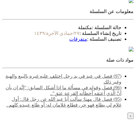
معلومات عن السلسلة
حالة السلسلة :
مكتملة
تاريخ إنشاء السلسلة :
٢٧/جمادى الآخرة/١٤٣٩
تصنيف السلسلة :
متفرقات
مواد ذات صلة
(97) فصل في عبد في يد رجل اختلف عليه غيره بالبيع والهبة
وغير ذلك
(96) فصل وقوله في مسألة ما إذا أشكل السابق: "إنَّه إن بأن
أنَّ الَّذي أعتقه أخطأته القرعة عتق"..
(95) فصل قال مهنا: سألت أبا عبد الله عن‌‌ رجل قال: أول
غلام لي يطلع فهو حر، فطلع غلامان له: أو طلع عبيده كلهم..
›