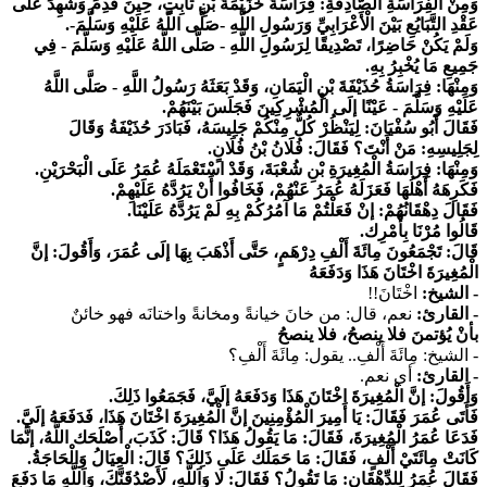
وَمِنْ الْفِرَاسَةِ الصَّادِقَةِ: فِرَاسَةُ خُزَيْمَةَ بْنِ ثَابِتٍ، حِينَ قَدِمَ وَشَهِدَ عَلَى
عَقْدِ التَّبَايُعِ بَيْنَ الْأَعْرَابِيِّ وَرَسُولِ اللَّهِ -صَلَّى اللَّهُ عَلَيْهِ وَسَلَّمَ-.
وَلَمْ يَكُنْ حَاضِرًا، تَصْدِيقًا لِرَسُولِ اللَّهِ - صَلَّى اللَّهُ عَلَيْهِ وَسَلَّمَ - فِي
جَمِيعِ مَا يُخْبِرُ بِهِ.
وَمِنْهَا: فِرَاسَةُ حُذَيْفَةَ بْنِ الْيَمَانِ، وَقَدْ بَعَثَهُ رَسُولُ اللَّهِ - صَلَّى اللَّهُ
عَلَيْهِ وَسَلَّمَ - عَيْنًا إلَى الْمُشْرِكِينَ فَجَلَسَ بَيْنَهُمْ.
فَقَالَ أَبُو سُفْيَانَ: لِيَنْظُرْ كُلٌّ مِنْكُمْ جَلِيسَهُ، فَبَادَرَ حُذَيْفَةُ وَقَالَ
لِجَلِيسِهِ: مَنْ أَنْتَ؟ فَقَالَ: فُلَانُ بْنُ فُلَانٍ.
وَمِنْهَا: فِرَاسَةُ الْمُغِيرَةِ بْنِ شُعْبَةَ، وَقَدْ اسْتَعْمَلَهُ عُمَرُ عَلَى الْبَحْرَيْنِ.
فَكَرِهَهُ أَهْلُهَا فَعَزَلَهُ عُمَرُ عَنْهُمْ، فَخَافُوا أَنْ يَرُدَّهُ عَلَيْهِمْ.
فَقَالَ دِهْقَانُهُمْ: إنْ فَعَلْتُمْ مَا آمُرُكُمْ بِهِ لَمْ يَرُدَّهُ عَلَيْنَا.
قَالُوا مُرْنَا بِأَمْرِك.
قَالَ: تَجْمَعُونَ مِائَةَ أَلْفِ دِرْهَمٍ، حَتَّى أَذْهَبَ بِهَا إلَى عُمَرَ، وَأَقُولَ: إنَّ
الْمُغِيرَةَ اخْتَانَ هَذَا وَدَفَعَهُ
- الشيخ:
اخْتَانَ!!
- القارئ:
نعم، قال: من خانَ خيانةً ومخانةً واختانَه فهو خائنٌ
بأنْ يُؤتمنَ فلا ينصحُ، فلا ينصحُ
- الشيخ:
مِائَةَ أَلْفِ.. يقول: مِائَةَ أَلْفِ؟
- القارئ:
أي نعم.
وَأَقُولَ: إنَّ الْمُغِيرَةَ اخْتَانَ هَذَا وَدَفَعَهُ إلَيَّ، فَجَمَعُوا ذَلِكَ.
فَأَتَى عُمَرَ فَقَالَ: يَا أَمِيرَ الْمُؤْمِنِينَ إنَّ الْمُغِيرَةَ اخْتَانَ هَذَا، فَدَفَعَهُ إلَيَّ.
فَدَعَا عُمَرُ الْمُغِيرَةَ، فَقَالَ: مَا يَقُولُ هَذَا؟ قَالَ: كَذَبَ، أَصْلَحَك اللَّهُ، إنَّمَا
كَانَتْ مِائَتَيْ أَلْفٍ، فَقَالَ: مَا حَمَلَك عَلَى ذَلِكَ؟ قَالَ: الْعِيَالُ وَالْحَاجَةُ.
فَقَالَ عُمَرُ لِلدِّهْقَانِ: مَا تَقُولُ؟ فَقَالَ: لَا وَاَللَّهِ، لَأَصْدُقَنَّكَ، وَاَللَّهِ مَا دَفَعَ