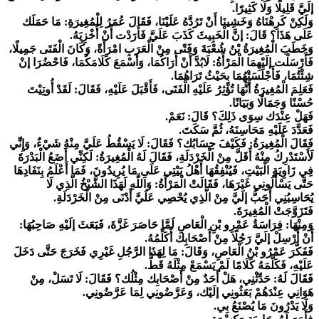
إلَيَّ قَلِيلًا وَلَا كَثِيرًا.
وَلَكِنْ كَرِهْنَاهُ وَخَشِينَا أَنْ تَرُدَّهُ عَلَيْنَا، فَقَالَ عُمَرُ لِلْمُغِيرَةِ: مَا حَمَلَك
عَلَى هَذَا؟ قَالَ: إنَّ الْخَبِيثَ كَذَبَ عَلَيَّ فَأَرَدْت أَنْ أُخْزِيَهُ.
وَخَطَبَ الْمُغِيرَةُ بْنُ شُعْبَةَ وَفَتًى مِنْ الْعَرَبِ امْرَأَةً، وَكَانَ الْفَتَى جَمِيلًا،
فَأَرْسَلْت إلَيْهِمَا الْمَرْأَةُ: لَابُدَّ أَنْ أَرَاكُمَا، وَأَسْمَعَ كَلَامَكُمَا، فَاحْضُرَا إنْ
شِئْتُمَا، فَأَجْلَسَتْهُمَا بِحَيْثُ تَرَاهُمَا.
فَعَلِمَ الْمُغِيرَةُ أَنَّهَا تُؤْثِرُ عَلَيْهِ الْفَتَى، فَأَقْبَلَ عَلَيْهِ، فَقَالَ: لَقَدْ أُوتِيْتَ
حُسْنًا وَجَمَالًا وَبَيَانًا.
فَهَلْ عِنْدَك سِوَى ذَلِكَ؟ قَالَ: نَعَمْ.
فَعَدَّدَ عَلَيْهِ مَحَاسِنَهُ، ثُمَّ سَكَتَ.
فَقَالَ الْمُغِيرَةُ: فَكَيْفَ حِسَابُك؟ فَقَالَ: لَا يَسْقُطُ عَلَيَّ مِنْهُ شَيْءٌ، وَإِنِّي
لَأَسْتَدْرِكُ مِنْهُ أَقَلَّ مِنْ الْخَرْدَلَةِ، فَقَالَ لَهُ الْمُغِيرَةُ: لَكِنِّي أَضَعُ الْبَدْرَةَ
فِي زَاوِيَةِ الْبَيْتِ، فَيُنْفِقُهَا أَهْلُ بَيْتِي عَلَى مَا يُرِيدُونَ، فَمَا أَعْلَمُ بِنَفَادِهَا
حَتَّى يَسْأَلُونِي غَيْرَهَا، فَقَالَتْ الْمَرْأَةُ: وَاَللَّهِ لَهَذَا الشَّيْخُ الَّذِي لَا
يُحَاسِبُنِي أَحَبُّ إلَيَّ مِنْ الَّذِي يُحْصِي عَلَيَّ أَدْنَى مِنْ الْخَرْدَلَةِ.
فَتَزَوَّجَتْ الْمُغِيرَةَ.
وَمِنْهَا: فِرَاسَةُ عَمْرِو بْنِ الْعَاصِ لَمَّا حَاصَرَ غَزَّةَ، فَبَعَثَ إلَيْهِ صَاحِبُهَا:
أَنْ أَرْسِلْ إلَيَّ رَجُلًا مِنْ أَصْحَابِك أُكَلِّمُهُ.
فَفَكَّرَ عَمْرُو بْنُ الْعَاصِ، وَقَالَ: مَا لِهَذَا الرَّجُلِ غَيْرِي فَخَرَجَ حَتَّى دَخَلَ
عَلَيْهِ، فَكَلَّمَهُ كَلَامًا لَمْ يَسْمَعْ مِثْلَهُ قَطُّ.
فَقَالَ لَهُ: حَدِّثْنِي، هَلْ أَحَدٌ مِنْ أَصْحَابِك مِثْلُك؟ فَقَالَ: لَا تَسَلْ، مِنْ
هَوَانِي عِنْدَهُمْ بَعَثُونِي إلَيْك، وَعَرَّضُونِي لِمَا عَرَّضُونِي.
وَلَا يَدْرُونَ مَا يُصْنَعُ بِي.