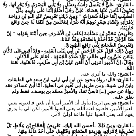
- القارئ:
عَلِيٌّ لَا يَغْسِلُ رَأْسَهُ بِغِسْلٍ، وَلَا يَأْتِي الْبَصْرَةَ، وَلَا يَحْرِقُهَا، وَلَا
يَسُوقُ النَّاسَ عَنْهَا بِعَصَاهُ، عَلِيٌّ رَجُلٌ أَصْلَعُ إنَّمَا عَلَى رَأْسِهِ مِثْلُ
الطَّسْتِ إنَّمَا حَوْلَهُ شَعَرَاتٌ " وَمِنْ ذَلِكَ: تَعْرِيضُ عَبْدِ اللَّهِ بْنِ رَوَاحَةَ
لِامْرَأَتِهِ بِإِنْشَادِ شِعْرٍ يُوهِمُ أَنَّهُ يَقْرَأُ، لِيَتَخَلَّصَ مِنْ أَذَاهَا لَهُ حِينَ وَاقَعَ
جَارِيَتَهُ.
وَتَعْرِيضُ مُحَمَّدِ بْنِ مَسْلَمَةَ لِكَعْبِ بْنِ الْأَشْرَفِ حِين أَمَّنَهُ بِقَوْلِهِ: " إنَّ
هَذَا الرَّجُلَ قَدْ أَخَذَنَا بِالصَّدَقَةِ وَقَدْ عَنَانَا.
وَتَعْرِيضُ الصَّحَابَةِ لِأَبِي رَافِعٍ الْيَهُودِيِّ.
وَمِنْ ذَلِكَ: قَوْلُ عَبْدِ الرَّحْمَنِ بْنِ أَبِي لَيْلَى الْفَقِيهِ - وَقَدْ أُقِيمَ عَلَى دُكَّانٍ
لِيَلْعَنَ عليَّ بنَ أبي طالبٍ بَعْدَ صَلَاةِ الْجُمُعَةِ - فَقَامَ عَلَى الدُّكَّانِ،
وَقَالَ: إنَّ الْأَمِيرَ أَمَرَنِي أَنْ أَلْعَنَ عَلِيَّ بْنَ أَبِي طَالِبٍ، فَالْعَنُوهُ، لَعَنَهُ
اللَّهُ.
- الشيخ:
والله ما أدري عنه.
- القارئ:
قال: رواهُ بنحوهِ عن ابنِ أبي ليلى، ابنُ سعدٍ في الطبقاتِ
وابنُ أبي شيبةَ، ومن طريقِ أبي نُعيمٍ في الحليةِ، أمَّا ابنُ عساكرَ فقد
رواهُ عن حجرٍ [...] تابعيٌّ ثقةٌ، والأميرُ محمّد بن يوسف. فقط ولم
يعلّق عليه.
- الشيخ:
هو يبي [يريد] يتأول أن الأمير أمرنا أن نلعن فالعنوه، يعني
العنوا الأمير، فلعنوه لعنه الله، يعني العنوا الأمير، لكن الي ما يدري
يفهم أنه، يعني العنوا علياً طاعة لوليِّ الأمر.
- القارئ:
وَمِنْ ذَلِكَ –أحسن الله إليك- تَعْرِيضُ الْحَجَّاجِ بْنِ عِلَاطٍ، بَلْ
تَصْرِيحُهُ لِامْرَأَتِهِ، بِهَزِيمَةِ الصَّحَابَةِ وَقَتْلِهِمْ، حَتَّى أَخَذَ مَالَهُ مِنْهَا.