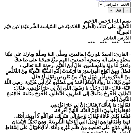
-
Aa
+
بسمِ اللهِ الرّحمنِ الرَّحيم
التَّعليق على كتاب (الطّرق الحُكميَّة في السّياسة الشَّرعيَّة) لابن قيّم
الجوزيَّة
الدّرس العاشر
*** *** *** ***
- القارئ:
الحمدُ للهِ ربِّ العالمينَ، وصلَّى اللهُ وسلَّمَ وباركَ على نبيِّنا
محمَّدٍ وعلى آلِهِ وصحبِهِ أجمعينَ، اللَّهم متِّعْ شيخَنا على طاعتِكَ
واغفرْ لنا ولهُ وللمسلمينَ. قالَ ابنُ القيِّمِ -رحمَهُ اللهُ تعالى-:
فَصْلٌ وَمِنْ أَنْوَاعِ الْفِرَاسَةِ: مَا أَرْشَدَتْ إلَيْهِ السُّنَّةُ النَّبَوِيَّةُ مِنْ التَّخَلُّصِ
مِنْ الْمَكْرُوهِ بِأَمْرٍ سَهْلٍ جِدًّا، مِنْ تَعْرِيضٍ بِقَوْلٍ أَوْ فِعْلٍ.
فَمِنْ ذَلِكَ: مَا رَوَاهُ الْإِمَامُ أَحْمَدُ فِي مُسْنَدِهِ عَنْ أَبِي هُرَيْرَةَ -رَضِيَ اللَّهُ
عَنْهُ- قَالَ: «قَالَ رَجُلٌ: يَا رَسُولَ اللَّهِ، إنَّ لِي جَارًا يُؤْذِينِي، فقَالَ:
انْطَلِقْ، فَأَخْرِجْ مَتَاعَكَ إلَى الطَّرِيقِ، فَانْطَلَقَ، فَأَخْرَجَ مَتَاعَهُ. فَاجْتَمَعَ
النَّاسُ إلَيْهِ.
فَقَالُوا: مَا شَأْنُك؟ فَقَالَ: إنَّ لِي جَارًا يُؤْذِينِي.
فَجَعَلُوا يَقُولُونَ: اللَّهُمَّ الْعَنْهُ، اللَّهُمَّ أَخْرِجْهُ.
فَبَلَغَهُ ذَلِكَ، فَأَتَاهُ فَقَالَ: ارْجِعْ إلَى مَنْزِلِك، فَوَ اَللَّهِ لَا أُوذِيك أَبَدًا».
فَهَذِا وَأَمْثَالُهَا هِيَ الْحِيَلُ الَّتِي أَبَاحَتْهَا الشَّرِيعَةُ. وَهِيَ تَحَيُّلُ الْإِنْسَانِ
بِفِعْلٍ مُبَاحٍ عَلَى تَخَلُّصِهِ مِنْ ظُلْمِ غَيْرِهِ وَأَذَاهُ، لَا الِاحْتِيَالُ عَلَى إسْقَاطِ