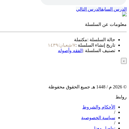
الدرس السابق
الدرس التالي
معلومات عن السلسلة
حالة السلسلة :
مكتملة
تاريخ إنشاء السلسلة :
٧/شعبان/١٤٣٩
تصنيف السلسلة :
الفقه وأصوله
›
©
2026
م /
1448
هـ جميع الحقوق محفوظة
روابط
الأحكام والشروط
/
سياسة الخصوصية
/
تواصل معنا