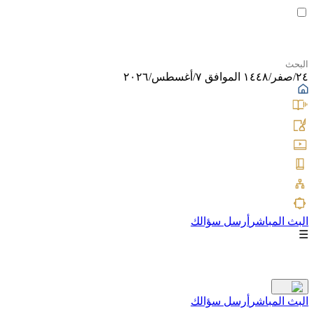
٢٤/صفر/١٤٤٨ الموافق ٧/أغسطس/٢٠٢٦
البث المباشر
أرسل سؤالك
☰
البث المباشر
أرسل سؤالك