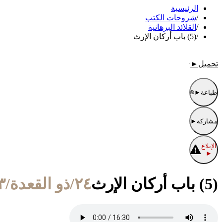
الرئيسية
/
شروحات الكتب
/
القلائد البرهانية
/
(5) باب أركان الإرث
تحميل
►
طباعة
►
مشاركة
►
الإبلاغ
►
(5) باب أركان الإرث
٢٤/ذو القعدة/١٤٣٣ الموافق ١٠/أكتوبر/٢٠١٢