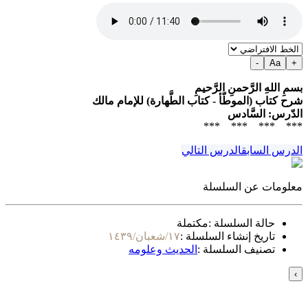
-
Aa
+
بسمِ اللهِ الرَّحمنِ الرَّحيمِ
شرح كتاب (الموطّأ - كتاب الطَّهارة) للإمام مالك
الدّرس: السَّادس
*** *** *** ***
الدرس السابق
الدرس التالي
معلومات عن السلسلة
حالة السلسلة :
مكتملة
تاريخ إنشاء السلسلة :
١٧/شعبان/١٤٣٩
تصنيف السلسلة :
الحديث وعلومه
›