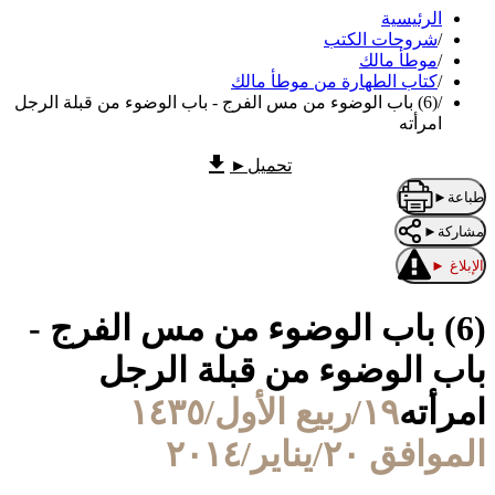
الرئيسية
/
شروحات الكتب
/
موطأ مالك
/
كتاب الطهارة من موطأ مالك
/
(6) باب الوضوء من مس الفرج - باب الوضوء من قبلة الرجل
امرأته
تحميل
►
طباعة
►
مشاركة
►
الإبلاغ
►
(6) باب الوضوء من مس الفرج -
باب الوضوء من قبلة الرجل
امرأته
١٩/ربيع الأول/١٤٣٥
الموافق ٢٠/يناير/٢٠١٤