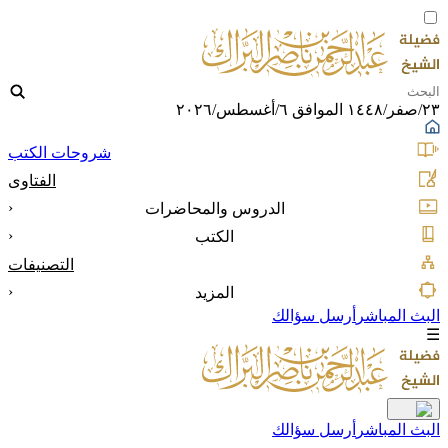
٢٣/صفر/١٤٤٨ الموافق ٦/أغسطس/٢٠٢٦
شروحات الكتب
الفتاوى
‹
الدروس والمحاضرات
‹
الكتب
التصنيفات
‹
المزيد
البث المباشر
أرسل سؤالك
☰
البث المباشر
أرسل سؤالك