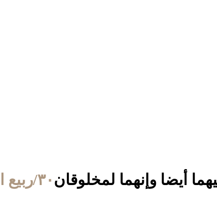
٣٠/ربيع الأول/١٤٣٧ الموافق ١٠/يناير/٢٠١٦