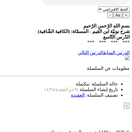
-
Aa
+
بسمِ اللهِ الرّحمنِ الرّحيمِ
شرح نونيّة ابن القيم - المسمّاة: (الكافية الشّافية)
الدّرس التّاسع
*** *** *** ***
الدرس السابق
الدرس التالي
معلومات عن السلسلة
حالة السلسلة :
مكتملة
تاريخ إنشاء السلسلة :
٩/ذو القعدة/١٤٣٨
تصنيف السلسلة :
العقيدة
›