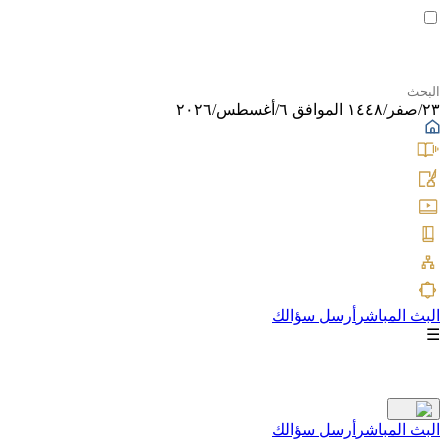
٢٣/صفر/١٤٤٨ الموافق ٦/أغسطس/٢٠٢٦
البث المباشر
أرسل سؤالك
☰
البث المباشر
أرسل سؤالك