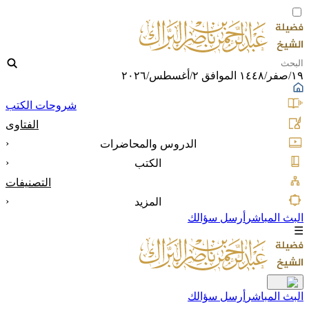
١٩/صفر/١٤٤٨ الموافق ٢/أغسطس/٢٠٢٦
شروحات الكتب
الفتاوى
‹
الدروس والمحاضرات
‹
الكتب
التصنيفات
‹
المزيد
البث المباشر
أرسل سؤالك
☰
البث المباشر
أرسل سؤالك