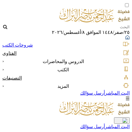
٢٥/صفر/١٤٤٨ الموافق ٨/أغسطس/٢٠٢٦
شروحات الكتب
الفتاوى
‹
الدروس والمحاضرات
‹
الكتب
التصنيفات
‹
المزيد
البث المباشر
أرسل سؤالك
☰
البث المباشر
أرسل سؤالك