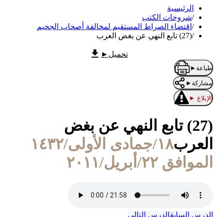
الرئيسية
/
شروحات الكتب
/
اقتضاء الصراط المستقيم لمخالفة أصحاب الجحيم
/
(27) تابع النهي عن بغض العرب
تحميل
►
طباعة
►
مشاركة
►
الإبلاغ
►
(27) تابع النهي عن بغض
العرب
١٨/جمادى الأولى/١٤٣٢
الموافق ٢٢/أبريل/٢٠١١
الدرس السابق
الدرس التالي