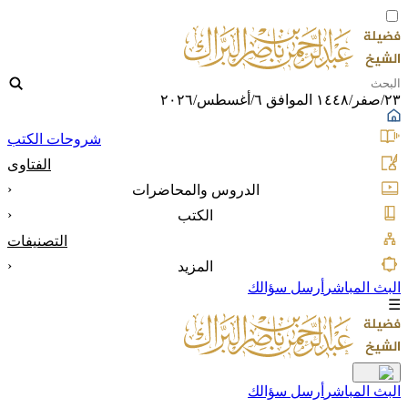
٢٣/صفر/١٤٤٨ الموافق ٦/أغسطس/٢٠٢٦
شروحات الكتب
الفتاوى
‹
الدروس والمحاضرات
‹
الكتب
التصنيفات
‹
المزيد
البث المباشر
أرسل سؤالك
☰
البث المباشر
أرسل سؤالك