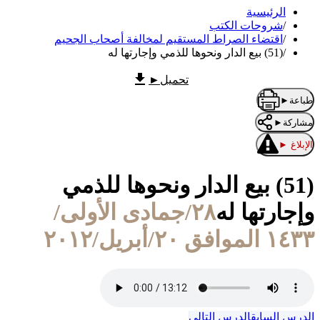
الرئيسية
/
شروحات الكتب
/
اقتضاء الصراط المستقيم لمخالفة أصحاب الجحيم
/
(51) بيع الدار ونحوها للذمي وإجارتها له
تحميل
►
طباعة
►
مشاركة
►
الإبلاغ
►
(51) بيع الدار ونحوها للذمي
وإجارتها له
٢٨/جمادى الأولى/
١٤٣٣ الموافق ٢٠/أبريل/٢٠١٢
الدرس السابق
الدرس التالي