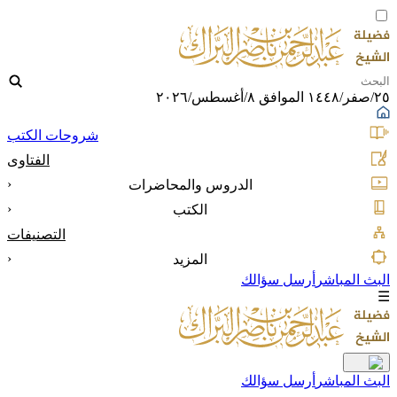
٢٥/صفر/١٤٤٨ الموافق ٨/أغسطس/٢٠٢٦
شروحات الكتب
الفتاوى
‹
الدروس والمحاضرات
‹
الكتب
التصنيفات
‹
المزيد
البث المباشر
أرسل سؤالك
☰
البث المباشر
أرسل سؤالك