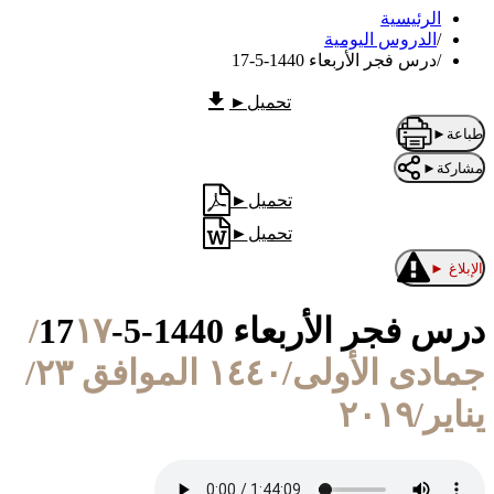
الرئيسية
/
الدروس اليومية
/
درس فجر الأربعاء 1440-5-17
تحميل
►
طباعة
►
مشاركة
►
تحميل
►
تحميل
►
الإبلاغ
►
درس فجر الأربعاء 1440-5-17
١٧/
جمادى الأولى/١٤٤٠ الموافق ٢٣/
يناير/٢٠١٩