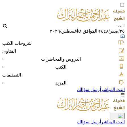
٢٥/صفر/١٤٤٨ الموافق ٨/أغسطس/٢٠٢٦
شروحات الكتب
الفتاوى
‹
الدروس والمحاضرات
‹
الكتب
التصنيفات
‹
المزيد
البث المباشر
أرسل سؤالك
☰
البث المباشر
أرسل سؤالك