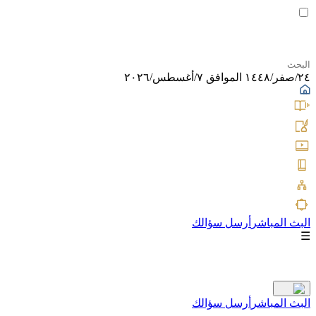
٢٤/صفر/١٤٤٨ الموافق ٧/أغسطس/٢٠٢٦
البث المباشر
أرسل سؤالك
☰
البث المباشر
أرسل سؤالك