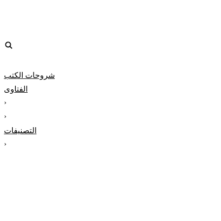
شروحات الكتب
الفتاوى
‹
‹
التصنيفات
‹