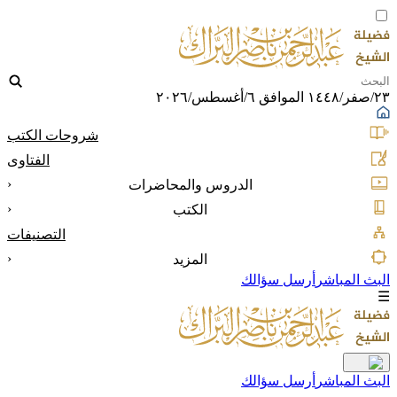
٢٣/صفر/١٤٤٨ الموافق ٦/أغسطس/٢٠٢٦
شروحات الكتب
الفتاوى
‹
الدروس والمحاضرات
‹
الكتب
التصنيفات
‹
المزيد
البث المباشر
أرسل سؤالك
☰
البث المباشر
أرسل سؤالك