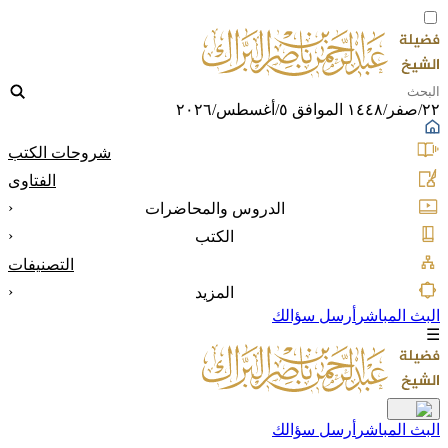
٢٢/صفر/١٤٤٨ الموافق ٥/أغسطس/٢٠٢٦
شروحات الكتب
الفتاوى
‹
الدروس والمحاضرات
‹
الكتب
التصنيفات
‹
المزيد
البث المباشر
أرسل سؤالك
☰
البث المباشر
أرسل سؤالك