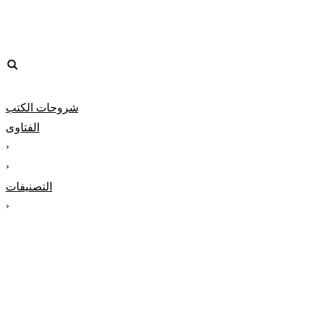
شروحات الكتب
الفتاوى
‹
‹
التصنيفات
‹