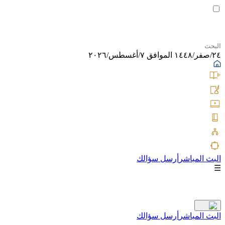
٢٤/صفر/١٤٤٨ الموافق ٧/أغسطس/٢٠٢٦
البث المباشر
أرسل سؤالك
☰
البث المباشر
أرسل سؤالك