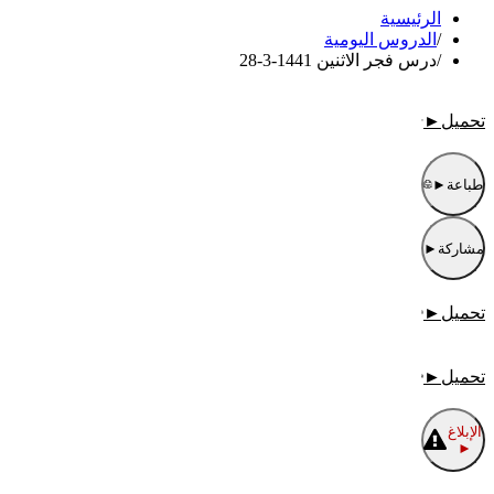
الرئيسية
/
الدروس اليومية
/
درس فجر الاثنين 1441-3-28
تحميل
►
طباعة
►
مشاركة
►
تحميل
►
تحميل
►
الإبلاغ
►