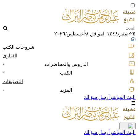
٢٥/صفر/١٤٤٨ الموافق ٨/أغسطس/٢٠٢٦
شروحات الكتب
الفتاوى
‹
الدروس والمحاضرات
‹
الكتب
التصنيفات
‹
المزيد
البث المباشر
أرسل سؤالك
☰
البث المباشر
أرسل سؤالك