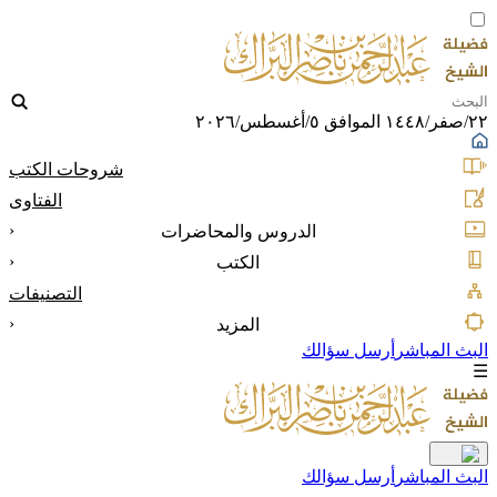
٢٢/صفر/١٤٤٨ الموافق ٥/أغسطس/٢٠٢٦
شروحات الكتب
الفتاوى
‹
الدروس والمحاضرات
‹
الكتب
التصنيفات
‹
المزيد
البث المباشر
أرسل سؤالك
☰
البث المباشر
أرسل سؤالك