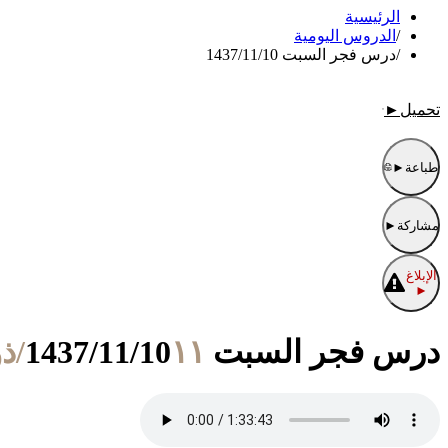
الرئيسية
/
الدروس اليومية
/
درس فجر السبت 1437/11/10
تحميل
►
طباعة
►
مشاركة
►
الإبلاغ
►
درس فجر السبت 1437/11/10
١١/ذو القعدة/١٤٣٧ الموافق ١٤/أغسطس/٢٠١٦