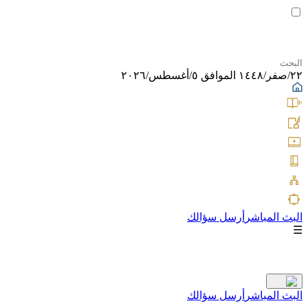
٢٢/صفر/١٤٤٨ الموافق ٥/أغسطس/٢٠٢٦
البث المباشر
أرسل سؤالك
☰
البث المباشر
أرسل سؤالك