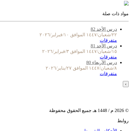
مواد ذات صلة
درس الأحد 82
٢٢/شعبان/١٤٤٧ الموافق ١٠/فبراير/٢٠٢٦
متفرقات
درس الأحد 81
١٥/شعبان/١٤٤٧ الموافق ٣/فبراير/٢٠٢٦
متفرقات
درس الأربعاء 80
٨/شعبان/١٤٤٧ الموافق ٢٧/يناير/٢٠٢٦
متفرقات
›
©
2026
م /
1448
هـ جميع الحقوق محفوظة
روابط
الأحكام والشروط