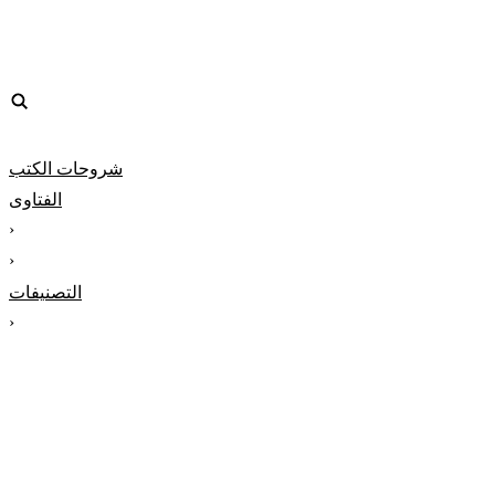
شروحات الكتب
الفتاوى
‹
‹
التصنيفات
‹