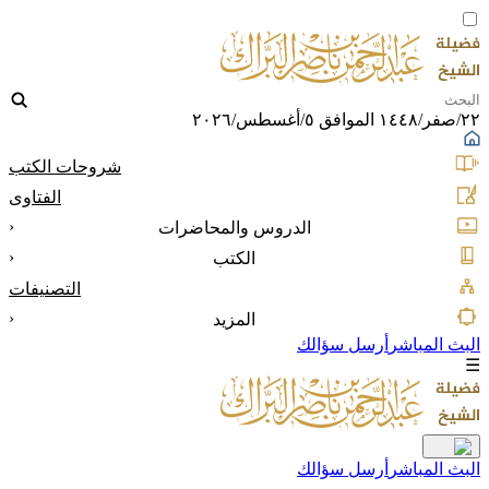
٢٢/صفر/١٤٤٨ الموافق ٥/أغسطس/٢٠٢٦
شروحات الكتب
الفتاوى
‹
الدروس والمحاضرات
‹
الكتب
التصنيفات
‹
المزيد
البث المباشر
أرسل سؤالك
☰
البث المباشر
أرسل سؤالك