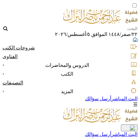
٢٢/صفر/١٤٤٨ الموافق ٥/أغسطس/٢٠٢٦
شروحات الكتب
الفتاوى
‹
الدروس والمحاضرات
‹
الكتب
التصنيفات
‹
المزيد
البث المباشر
أرسل سؤالك
☰
البث المباشر
أرسل سؤالك