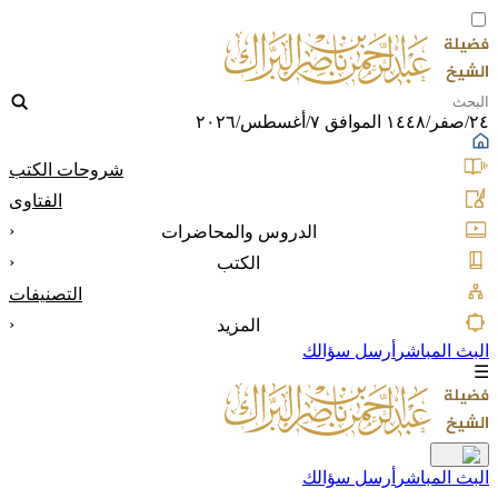
٢٤/صفر/١٤٤٨ الموافق ٧/أغسطس/٢٠٢٦
شروحات الكتب
الفتاوى
‹
الدروس والمحاضرات
‹
الكتب
التصنيفات
‹
المزيد
البث المباشر
أرسل سؤالك
☰
البث المباشر
أرسل سؤالك