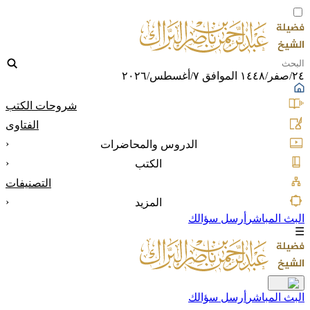
٢٤/صفر/١٤٤٨ الموافق ٧/أغسطس/٢٠٢٦
شروحات الكتب
الفتاوى
‹
الدروس والمحاضرات
‹
الكتب
التصنيفات
‹
المزيد
البث المباشر
أرسل سؤالك
☰
البث المباشر
أرسل سؤالك