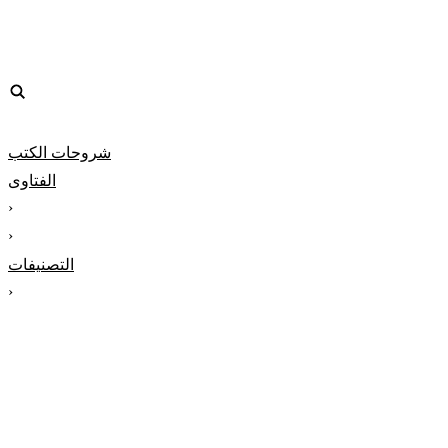
شروحات الكتب
الفتاوى
‹
‹
التصنيفات
‹