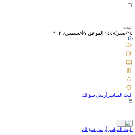
٢٤/صفر/١٤٤٨ الموافق ٧/أغسطس/٢٠٢٦
البث المباشر
أرسل سؤالك
☰
البث المباشر
أرسل سؤالك