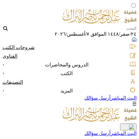
٢٤/صفر/١٤٤٨ الموافق ٧/أغسطس/٢٠٢٦
شروحات الكتب
الفتاوى
‹
الدروس والمحاضرات
‹
الكتب
التصنيفات
‹
المزيد
البث المباشر
أرسل سؤالك
☰
البث المباشر
أرسل سؤالك