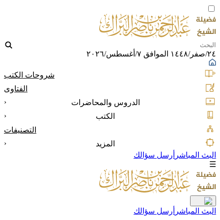
٢٤/صفر/١٤٤٨ الموافق ٧/أغسطس/٢٠٢٦
شروحات الكتب
الفتاوى
‹
الدروس والمحاضرات
‹
الكتب
التصنيفات
‹
المزيد
البث المباشر
أرسل سؤالك
☰
البث المباشر
أرسل سؤالك