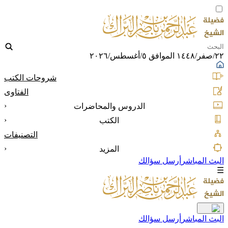
٢٢/صفر/١٤٤٨ الموافق ٥/أغسطس/٢٠٢٦
شروحات الكتب
الفتاوى
‹
الدروس والمحاضرات
‹
الكتب
التصنيفات
‹
المزيد
البث المباشر
أرسل سؤالك
☰
البث المباشر
أرسل سؤالك