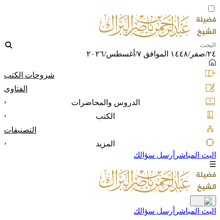
٢٤/صفر/١٤٤٨ الموافق ٧/أغسطس/٢٠٢٦
شروحات الكتب
الفتاوى
‹
الدروس والمحاضرات
‹
الكتب
التصنيفات
‹
المزيد
البث المباشر
أرسل سؤالك
☰
البث المباشر
أرسل سؤالك