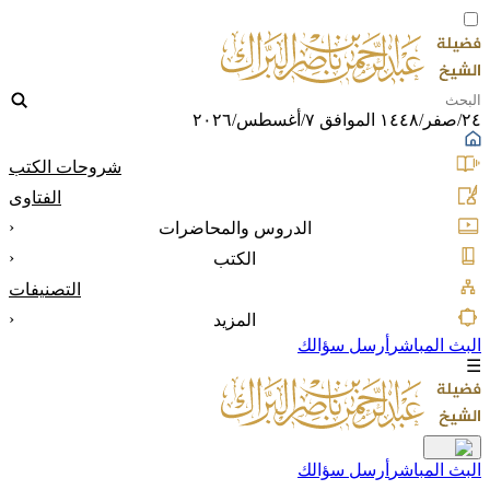
٢٤/صفر/١٤٤٨ الموافق ٧/أغسطس/٢٠٢٦
شروحات الكتب
الفتاوى
‹
الدروس والمحاضرات
‹
الكتب
التصنيفات
‹
المزيد
البث المباشر
أرسل سؤالك
☰
البث المباشر
أرسل سؤالك