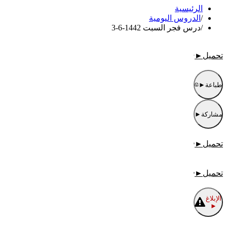
الرئيسية
/
الدروس اليومية
/
درس فجر السبت 1442-6-3
تحميل
►
طباعة
►
مشاركة
►
تحميل
►
تحميل
►
الإبلاغ
►