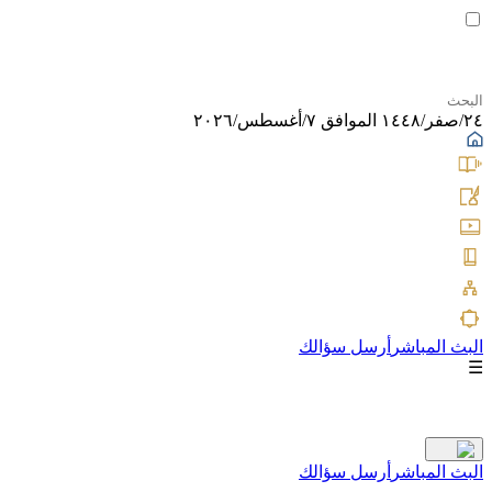
٢٤/صفر/١٤٤٨ الموافق ٧/أغسطس/٢٠٢٦
البث المباشر
أرسل سؤالك
☰
البث المباشر
أرسل سؤالك