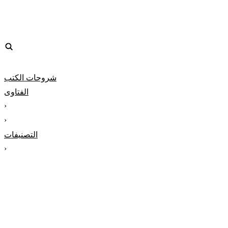
شروحات الكتب
الفتاوى
‹
‹
التصنيفات
‹