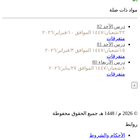
مواد ذات صلة
درس الأحد 82
٢٢/شعبان/١٤٤٧ الموافق ١٠/فبراير/٢٠٢٦
متفرقات
درس الأحد 81
١٥/شعبان/١٤٤٧ الموافق ٣/فبراير/٢٠٢٦
متفرقات
درس الأربعاء 80
٨/شعبان/١٤٤٧ الموافق ٢٧/يناير/٢٠٢٦
متفرقات
›
©
2026
م /
1448
هـ جميع الحقوق محفوظة
روابط
الأحكام والشروط