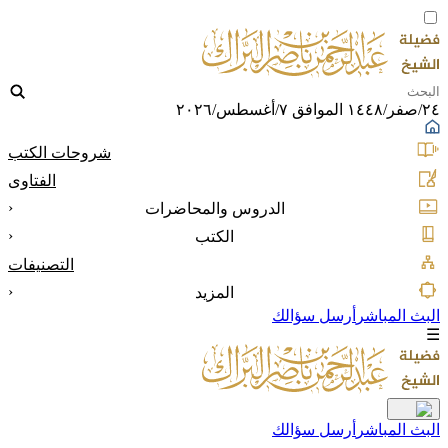
٢٤/صفر/١٤٤٨ الموافق ٧/أغسطس/٢٠٢٦
شروحات الكتب
الفتاوى
‹
الدروس والمحاضرات
‹
الكتب
التصنيفات
‹
المزيد
البث المباشر
أرسل سؤالك
☰
البث المباشر
أرسل سؤالك