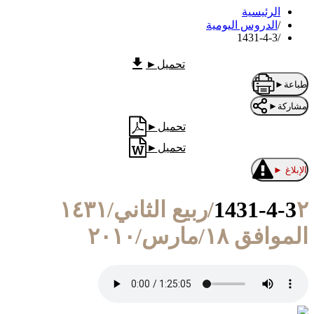
الرئيسية
/
الدروس اليومية
1431-4-3
/
تحميل
►
طباعة
►
مشاركة
►
تحميل
►
تحميل
►
الإبلاغ
►
1431-4-3
٢/ربيع الثاني/١٤٣١
الموافق ١٨/مارس/٢٠١٠