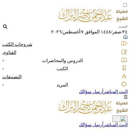
٢٤/صفر/١٤٤٨ الموافق ٧/أغسطس/٢٠٢٦
شروحات الكتب
الفتاوى
‹
الدروس والمحاضرات
‹
الكتب
التصنيفات
‹
المزيد
البث المباشر
أرسل سؤالك
☰
البث المباشر
أرسل سؤالك