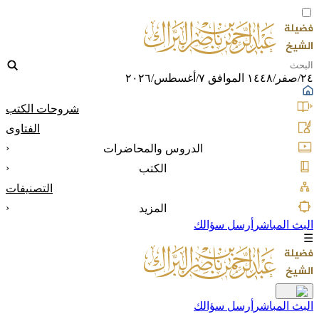
٢٤/صفر/١٤٤٨ الموافق ٧/أغسطس/٢٠٢٦
شروحات الكتب
الفتاوى
‹
الدروس والمحاضرات
‹
الكتب
التصنيفات
‹
المزيد
البث المباشر
أرسل سؤالك
☰
البث المباشر
أرسل سؤالك