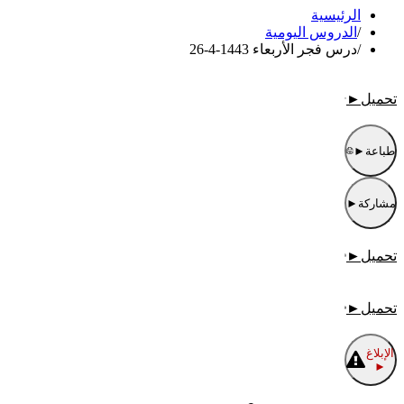
الرئيسية
/
الدروس اليومية
/
درس فجر الأربعاء 1443-4-26
تحميل
►
طباعة
►
مشاركة
►
تحميل
►
تحميل
►
الإبلاغ
►