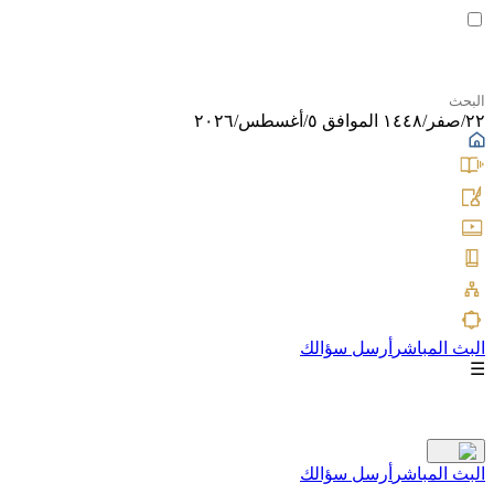
٢٢/صفر/١٤٤٨ الموافق ٥/أغسطس/٢٠٢٦
البث المباشر
أرسل سؤالك
☰
البث المباشر
أرسل سؤالك