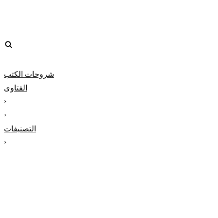
شروحات الكتب
الفتاوى
‹
‹
التصنيفات
‹