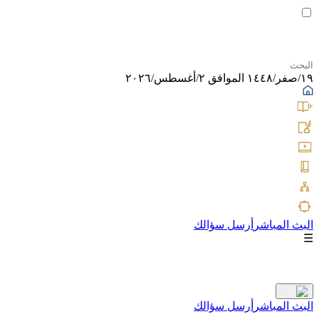
١٩/صفر/١٤٤٨ الموافق ٢/أغسطس/٢٠٢٦
البث المباشر
أرسل سؤالك
☰
البث المباشر
أرسل سؤالك