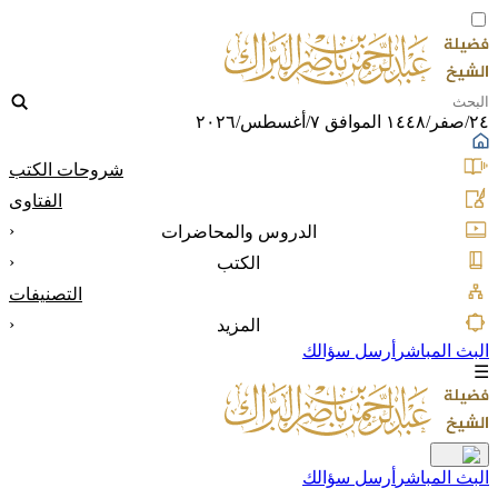
٢٤/صفر/١٤٤٨ الموافق ٧/أغسطس/٢٠٢٦
شروحات الكتب
الفتاوى
‹
الدروس والمحاضرات
‹
الكتب
التصنيفات
‹
المزيد
البث المباشر
أرسل سؤالك
☰
البث المباشر
أرسل سؤالك