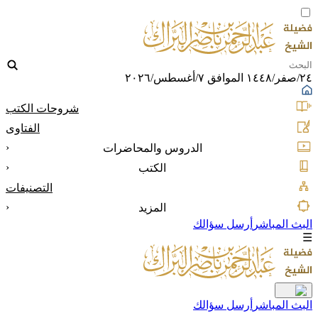
٢٤/صفر/١٤٤٨ الموافق ٧/أغسطس/٢٠٢٦
شروحات الكتب
الفتاوى
‹
الدروس والمحاضرات
‹
الكتب
التصنيفات
‹
المزيد
البث المباشر
أرسل سؤالك
☰
البث المباشر
أرسل سؤالك