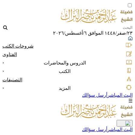
٢٣/صفر/١٤٤٨ الموافق ٦/أغسطس/٢٠٢٦
شروحات الكتب
الفتاوى
‹
الدروس والمحاضرات
‹
الكتب
التصنيفات
‹
المزيد
البث المباشر
أرسل سؤالك
☰
البث المباشر
أرسل سؤالك