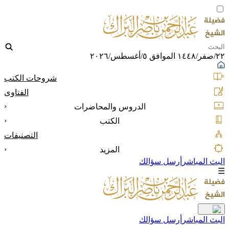
٢٢/صفر/١٤٤٨ الموافق ٥/أغسطس/٢٠٢٦
شروحات الكتب
الفتاوى
‹
الدروس والمحاضرات
‹
الكتب
التصنيفات
‹
المزيد
البث المباشر
أرسل سؤالك
☰
البث المباشر
أرسل سؤالك