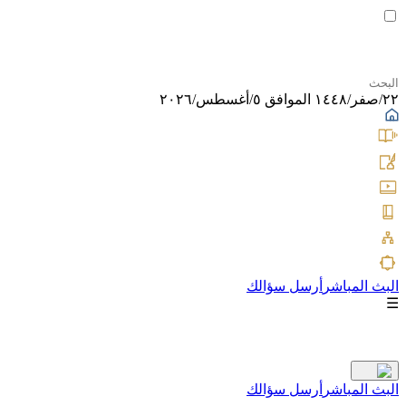
٢٢/صفر/١٤٤٨ الموافق ٥/أغسطس/٢٠٢٦
البث المباشر
أرسل سؤالك
☰
البث المباشر
أرسل سؤالك