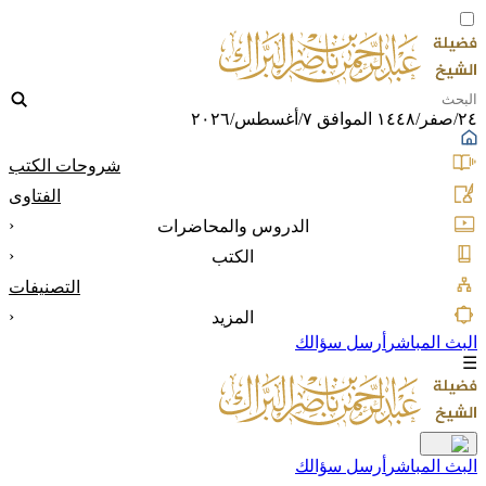
٢٤/صفر/١٤٤٨ الموافق ٧/أغسطس/٢٠٢٦
شروحات الكتب
الفتاوى
‹
الدروس والمحاضرات
‹
الكتب
التصنيفات
‹
المزيد
البث المباشر
أرسل سؤالك
☰
البث المباشر
أرسل سؤالك