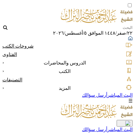
٢٢/صفر/١٤٤٨ الموافق ٥/أغسطس/٢٠٢٦
شروحات الكتب
الفتاوى
‹
الدروس والمحاضرات
‹
الكتب
التصنيفات
‹
المزيد
البث المباشر
أرسل سؤالك
☰
البث المباشر
أرسل سؤالك