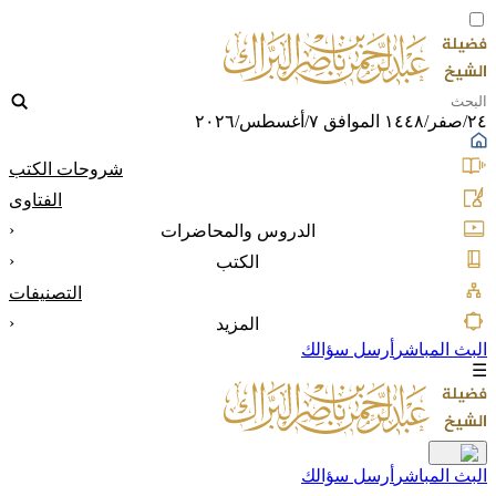
٢٤/صفر/١٤٤٨ الموافق ٧/أغسطس/٢٠٢٦
شروحات الكتب
الفتاوى
‹
الدروس والمحاضرات
‹
الكتب
التصنيفات
‹
المزيد
البث المباشر
أرسل سؤالك
☰
البث المباشر
أرسل سؤالك