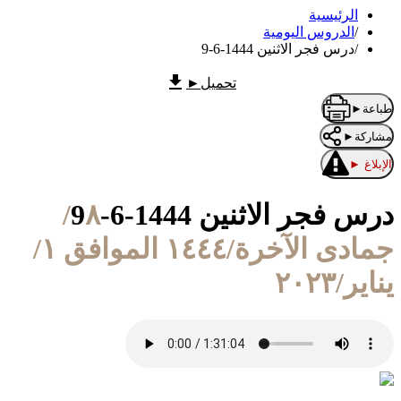
الرئيسية
/
الدروس اليومية
/
درس فجر الاثنين 1444-6-9
تحميل
►
طباعة
►
مشاركة
►
الإبلاغ
►
درس فجر الاثنين 1444-6-9
٨/
جمادى الآخرة/١٤٤٤ الموافق ١/
يناير/٢٠٢٣