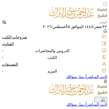
٢٢/صفر/١٤٤٨ الموافق ٥/أغسطس/٢٠٢٦
شروحات الكتب
الفتاوى
‹
الدروس والمحاضرات
‹
الكتب
التصنيفات
‹
المزيد
البث المباشر
أرسل سؤالك
☰
البث المباشر
أرسل سؤالك