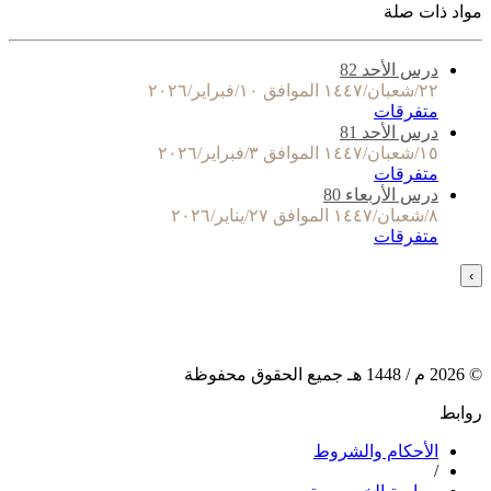
مواد ذات صلة
درس الأحد 82
٢٢/شعبان/١٤٤٧ الموافق ١٠/فبراير/٢٠٢٦
متفرقات
درس الأحد 81
١٥/شعبان/١٤٤٧ الموافق ٣/فبراير/٢٠٢٦
متفرقات
درس الأربعاء 80
٨/شعبان/١٤٤٧ الموافق ٢٧/يناير/٢٠٢٦
متفرقات
›
©
2026
م /
1448
هـ جميع الحقوق محفوظة
روابط
الأحكام والشروط
/