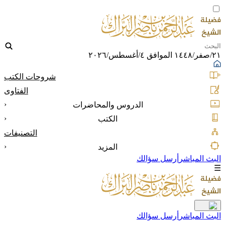
٢١/صفر/١٤٤٨ الموافق ٤/أغسطس/٢٠٢٦
شروحات الكتب
الفتاوى
‹
الدروس والمحاضرات
‹
الكتب
التصنيفات
‹
المزيد
البث المباشر
أرسل سؤالك
☰
البث المباشر
أرسل سؤالك