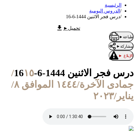
الرئيسية
/
الدروس اليومية
/
درس فجر الاثنين 1444-6-16
تحميل
►
طباعة
►
مشاركة
►
الإبلاغ
►
درس فجر الاثنين 1444-6-16
١٥/
جمادى الآخرة/١٤٤٤ الموافق ٨/
يناير/٢٠٢٣