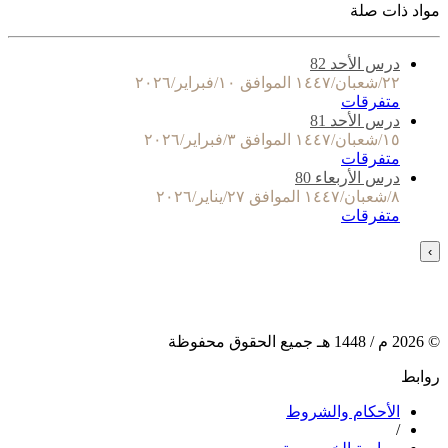
مواد ذات صلة
درس الأحد 82
٢٢/شعبان/١٤٤٧ الموافق ١٠/فبراير/٢٠٢٦
متفرقات
درس الأحد 81
١٥/شعبان/١٤٤٧ الموافق ٣/فبراير/٢٠٢٦
متفرقات
درس الأربعاء 80
٨/شعبان/١٤٤٧ الموافق ٢٧/يناير/٢٠٢٦
متفرقات
›
©
2026
م /
1448
هـ جميع الحقوق محفوظة
روابط
الأحكام والشروط
/