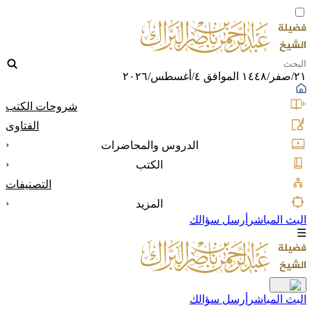
٢١/صفر/١٤٤٨ الموافق ٤/أغسطس/٢٠٢٦
شروحات الكتب
الفتاوى
‹
الدروس والمحاضرات
‹
الكتب
التصنيفات
‹
المزيد
البث المباشر
أرسل سؤالك
☰
البث المباشر
أرسل سؤالك