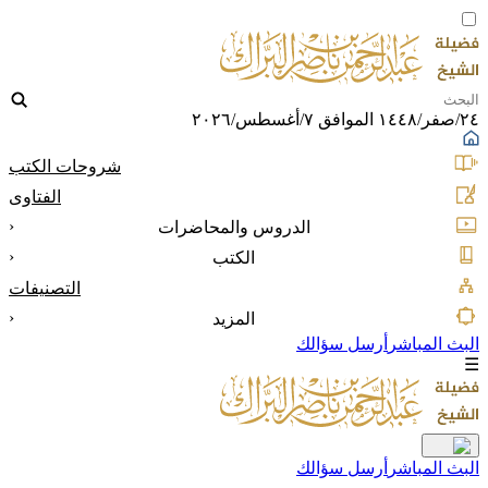
٢٤/صفر/١٤٤٨ الموافق ٧/أغسطس/٢٠٢٦
شروحات الكتب
الفتاوى
‹
الدروس والمحاضرات
‹
الكتب
التصنيفات
‹
المزيد
البث المباشر
أرسل سؤالك
☰
البث المباشر
أرسل سؤالك