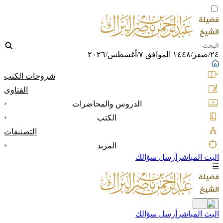
٢٤/صفر/١٤٤٨ الموافق ٧/أغسطس/٢٠٢٦
شروحات الكتب
الفتاوى
‹
الدروس والمحاضرات
‹
الكتب
التصنيفات
‹
المزيد
البث المباشر
أرسل سؤالك
☰
البث المباشر
أرسل سؤالك