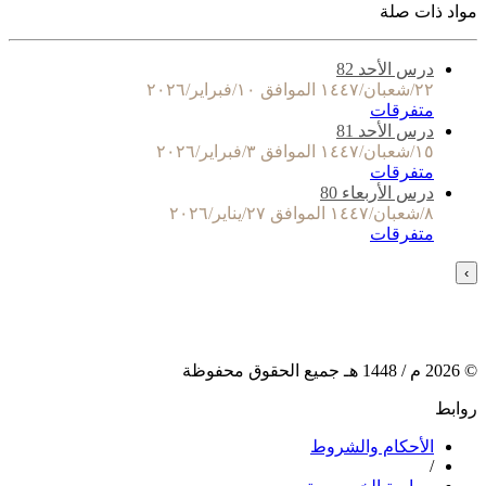
مواد ذات صلة
درس الأحد 82
٢٢/شعبان/١٤٤٧ الموافق ١٠/فبراير/٢٠٢٦
متفرقات
درس الأحد 81
١٥/شعبان/١٤٤٧ الموافق ٣/فبراير/٢٠٢٦
متفرقات
درس الأربعاء 80
٨/شعبان/١٤٤٧ الموافق ٢٧/يناير/٢٠٢٦
متفرقات
›
©
2026
م /
1448
هـ جميع الحقوق محفوظة
روابط
الأحكام والشروط
/