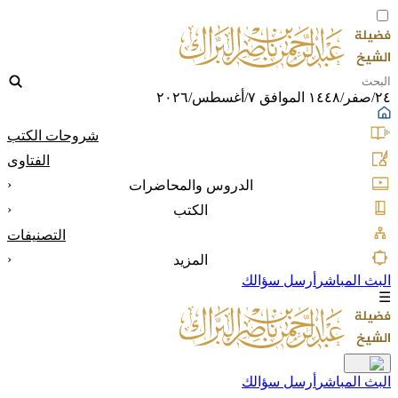
٢٤/صفر/١٤٤٨ الموافق ٧/أغسطس/٢٠٢٦
شروحات الكتب
الفتاوى
‹
الدروس والمحاضرات
‹
الكتب
التصنيفات
‹
المزيد
البث المباشر
أرسل سؤالك
☰
البث المباشر
أرسل سؤالك