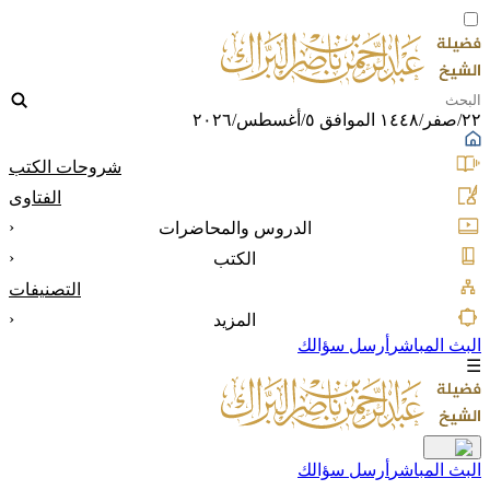
٢٢/صفر/١٤٤٨ الموافق ٥/أغسطس/٢٠٢٦
شروحات الكتب
الفتاوى
‹
الدروس والمحاضرات
‹
الكتب
التصنيفات
‹
المزيد
البث المباشر
أرسل سؤالك
☰
البث المباشر
أرسل سؤالك