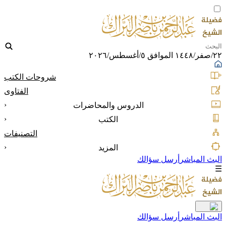
٢٢/صفر/١٤٤٨ الموافق ٥/أغسطس/٢٠٢٦
شروحات الكتب
الفتاوى
‹
الدروس والمحاضرات
‹
الكتب
التصنيفات
‹
المزيد
البث المباشر
أرسل سؤالك
☰
البث المباشر
أرسل سؤالك