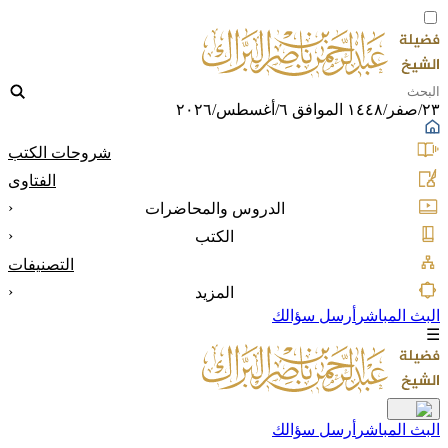
٢٣/صفر/١٤٤٨ الموافق ٦/أغسطس/٢٠٢٦
شروحات الكتب
الفتاوى
‹
الدروس والمحاضرات
‹
الكتب
التصنيفات
‹
المزيد
البث المباشر
أرسل سؤالك
☰
البث المباشر
أرسل سؤالك