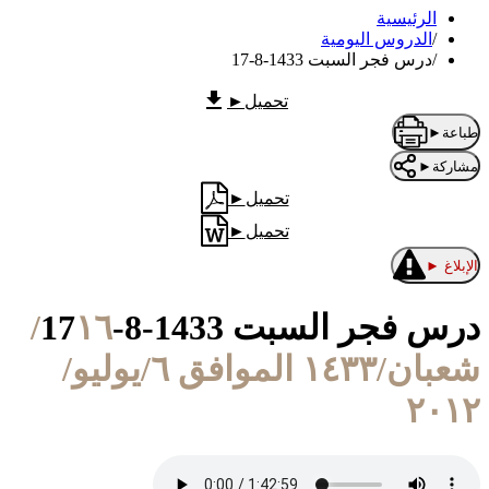
الرئيسية
/
الدروس اليومية
/
درس فجر السبت 1433-8-17
تحميل
►
طباعة
►
مشاركة
►
تحميل
►
تحميل
►
الإبلاغ
►
درس فجر السبت 1433-8-17
١٦/
شعبان/١٤٣٣ الموافق ٦/يوليو/
٢٠١٢